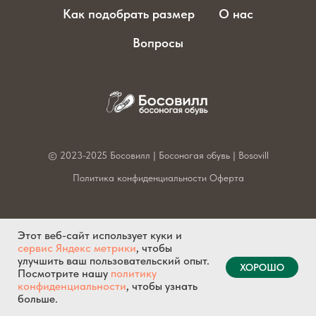
Как подобрать размер
О нас
Вопросы
© 2023-2025 Босовилл | Босоногая обувь | Bosovill
Политика конфиденциальности
Оферта
Этот веб-сайт использует куки и
сервис Яндекс метрики
, чтобы
Tilda
Made on
улучшить ваш пользовательский опыт.
ХОРОШО
Посмотрите нашу
политику
конфиденциальности
, чтобы узнать
больше.