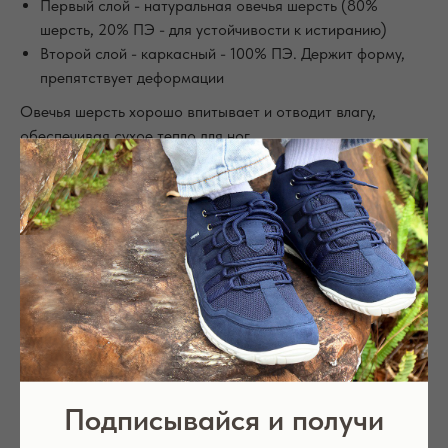
Первый слой - натуральная овечья шерсть (80%
шерсть, 20% ПЭ - для устойчивости к истиранию)
Второй слой - каркасный - 100% ПЭ. Держит форму,
препятствует деформации
Овечья шерсть хорошо впитывает и отводит влагу,
обеспечивая сухое тепло для ног.
Увеличенная толщина стелек 6мм дает дополнительную
амортизацию и обеспечивает отличную термоизоляцию.
Как использовать:
вырежьте стельки нужной формы и размера
положите светлой стороной вниз
периодически вынимайте и просушивайте стельки
Смотрите также
Подписывайся и получи