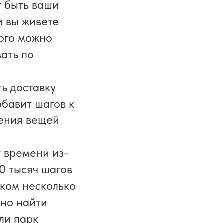
т быть ваши
и вы живете
рого можно
ать по
ь доставку
обавит шагов к
чения вещей
 времени из-
0 тысяч шагов
шком несколько
жно найти
ли парк