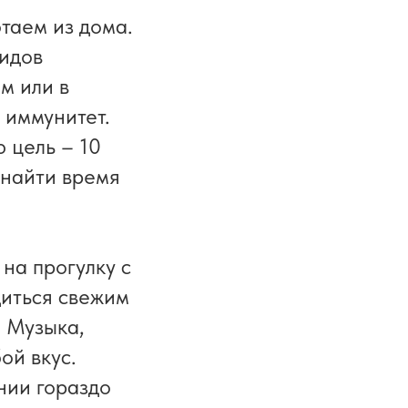
таем из дома.
видов
м или в
 иммунитет.
 цель – 10
о найти время
на прогулку с
диться свежим
 Музыка,
ой вкус.
нии гораздо