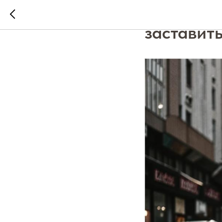
Мотиваци
заставит