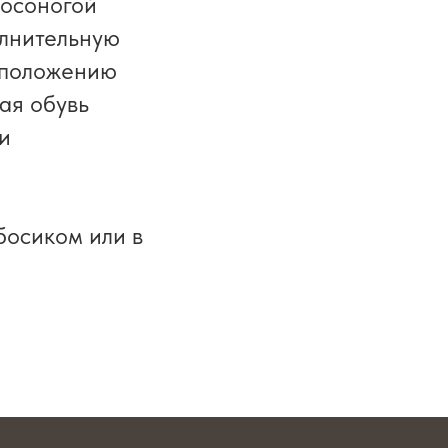
босоногой
олнительную
у положению
ая обувь
и
босиком или в